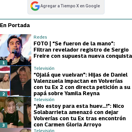
Agregar a
Tiempo X
en Google
abre en nueva pestaña
En Portada
Redes
FOTO | “Se fueron de la mano”:
Filtran revelador registro de Sergio
Freire con supuesta nueva conquista
1
Televisión
“Ojalá que vuelvan”: Hijas de Daniel
Valenzuela impactan en Volverías
con tu Ex 2 con directa petición a su
papá sobre Yamila Reyna
2
Televisión
“¡No estoy para esta huev…!”: Nico
Solabarrieta amenazó con dejar
Volverías con tu Ex tras encontrón
con Carmen Gloria Arroyo
3
Televisión