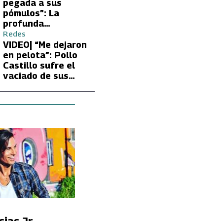
Carmen Gloria
pegada a sus
Arroyo
pómulos”: La
profunda
preocupación de
Redes
Fran García-
VIDEO| “Me dejaron
Huidobro por la
en pelota”: Pollo
extrema delgadez
Castillo sufre el
de Kathy Orellana
vaciado de sus
cuentas por
embargo del CAE