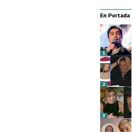
En Portada
1
2
3