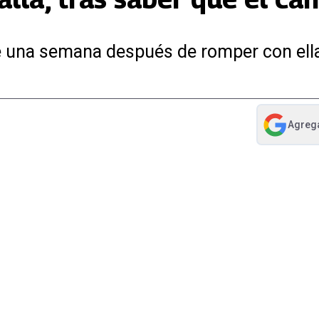
 una semana después de romper con ella
Agreg
abre en nue