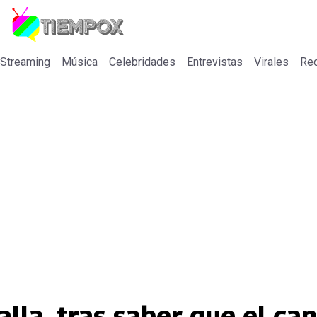
 Streaming
Música
Celebridades
Entrevistas
Virales
Re
talla, tras saber que el ca