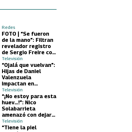
Redes
FOTO | “Se fueron
de la mano”: Filtran
revelador registro
de Sergio Freire con
supuesta nueva
Televisión
conquista
“Ojalá que vuelvan”:
Hijas de Daniel
Valenzuela
impactan en
Volverías con tu Ex
Televisión
2 con directa
“¡No estoy para esta
petición a su papá
huev…!”: Nico
sobre Yamila Reyna
Solabarrieta
amenazó con dejar
Volverías con tu Ex
Televisión
tras encontrón con
“Tiene la piel