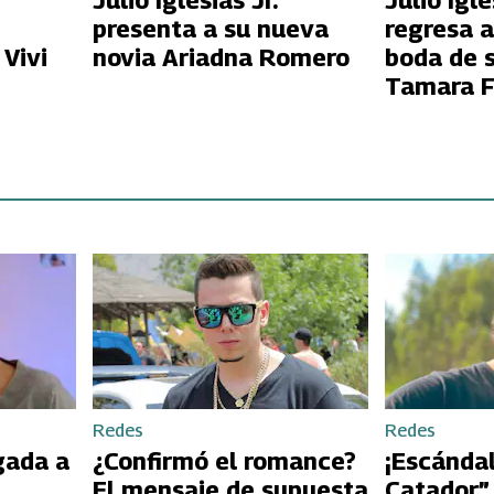
Julio Iglesias Jr.
Julio Igle
presenta a su nueva
regresa a
Vivi
novia Ariadna Romero
boda de 
Tamara F
Redes
Redes
gada a
¿Confirmó el romance?
¡Escándal
El mensaje de supuesta
Catador”