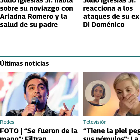
Julio Iglesias Jr. habla
Julio Iglesias Jr.
sobre su noviazgo con
reacciona a los
Ariadna Romero y la
ataques de su ex 
salud de su padre
Di Doménico
Últimas noticias
Redes
Televisión
FOTO | “Se fueron de la
“Tiene la piel pe
mano”: Filtran
sus pómulos”: La