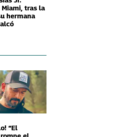
sias Jr.
 Miami, tras la
su hermana
alcó
o! “El
 rompe el