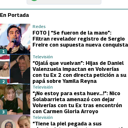
En Portada
Redes
FOTO | “Se fueron de la mano”:
Filtran revelador registro de Sergio
Freire con supuesta nueva conquista
1
Televisión
“Ojalá que vuelvan”: Hijas de Daniel
Valenzuela impactan en Volverías
con tu Ex 2 con directa petición a su
papá sobre Yamila Reyna
2
Televisión
“¡No estoy para esta huev…!”: Nico
Solabarrieta amenazó con dejar
Volverías con tu Ex tras encontrón
con Carmen Gloria Arroyo
3
Televisión
“Tiene la piel pegada a sus