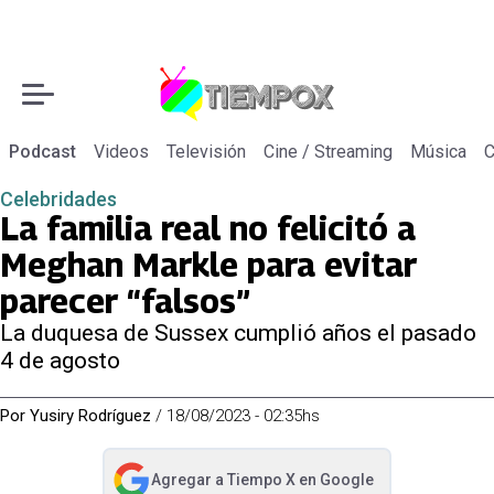
Podcast
Videos
Televisión
Cine / Streaming
Música
C
Celebridades
La familia real no felicitó a
Meghan Markle para evitar
parecer “falsos”
La duquesa de Sussex cumplió años el pasado
4 de agosto
Por
Yusiry Rodríguez
/
18/08/2023 - 02:35hs
Agregar a
Tiempo X
en Google
abre en nueva pestaña