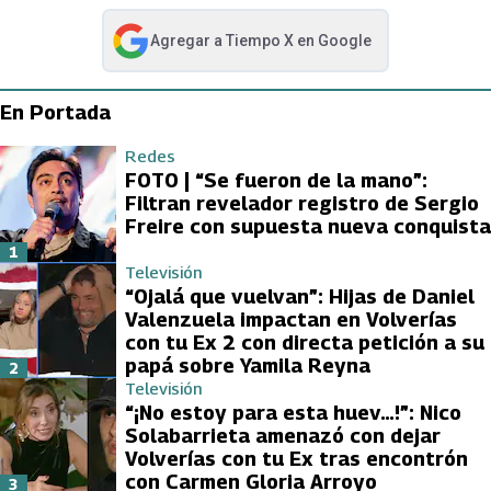
Agregar a
Tiempo X
en Google
abre en nueva pestaña
En Portada
Redes
FOTO | “Se fueron de la mano”:
Filtran revelador registro de Sergio
Freire con supuesta nueva conquista
1
Televisión
“Ojalá que vuelvan”: Hijas de Daniel
Valenzuela impactan en Volverías
con tu Ex 2 con directa petición a su
papá sobre Yamila Reyna
2
Televisión
“¡No estoy para esta huev…!”: Nico
Solabarrieta amenazó con dejar
Volverías con tu Ex tras encontrón
con Carmen Gloria Arroyo
3