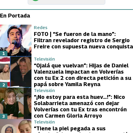
En Portada
Redes
FOTO | “Se fueron de la mano”:
Filtran revelador registro de Sergio
Freire con supuesta nueva conquista
1
Televisión
“Ojalá que vuelvan”: Hijas de Daniel
Valenzuela impactan en Volverías
con tu Ex 2 con directa petición a su
papá sobre Yamila Reyna
2
Televisión
“¡No estoy para esta huev…!”: Nico
Solabarrieta amenazó con dejar
Volverías con tu Ex tras encontrón
con Carmen Gloria Arroyo
3
Televisión
“Tiene la piel pegada a sus