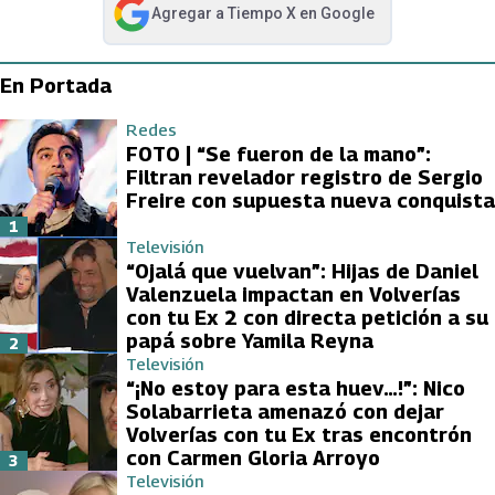
Agregar a
Tiempo X
en Google
abre en nueva pestaña
En Portada
Redes
FOTO | “Se fueron de la mano”:
Filtran revelador registro de Sergio
Freire con supuesta nueva conquista
1
Televisión
“Ojalá que vuelvan”: Hijas de Daniel
Valenzuela impactan en Volverías
con tu Ex 2 con directa petición a su
papá sobre Yamila Reyna
2
Televisión
“¡No estoy para esta huev…!”: Nico
Solabarrieta amenazó con dejar
Volverías con tu Ex tras encontrón
con Carmen Gloria Arroyo
3
Televisión