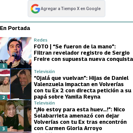
Agregar a
Tiempo X
en Google
abre en nueva pestaña
En Portada
Redes
FOTO | “Se fueron de la mano”:
Filtran revelador registro de Sergio
Freire con supuesta nueva conquista
1
Televisión
“Ojalá que vuelvan”: Hijas de Daniel
Valenzuela impactan en Volverías
con tu Ex 2 con directa petición a su
papá sobre Yamila Reyna
2
Televisión
“¡No estoy para esta huev…!”: Nico
Solabarrieta amenazó con dejar
Volverías con tu Ex tras encontrón
con Carmen Gloria Arroyo
3