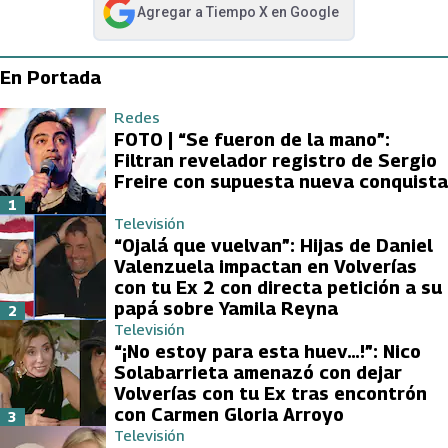
Agregar a
Tiempo X
en Google
abre en nueva pestaña
En Portada
Redes
FOTO | “Se fueron de la mano”:
Filtran revelador registro de Sergio
Freire con supuesta nueva conquista
1
Televisión
“Ojalá que vuelvan”: Hijas de Daniel
Valenzuela impactan en Volverías
con tu Ex 2 con directa petición a su
papá sobre Yamila Reyna
2
Televisión
“¡No estoy para esta huev…!”: Nico
Solabarrieta amenazó con dejar
Volverías con tu Ex tras encontrón
con Carmen Gloria Arroyo
3
Televisión