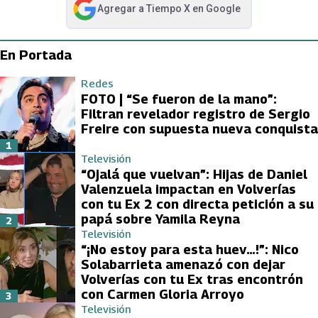
Agregar a
Tiempo X
en Google
abre en nueva pestaña
En Portada
Redes
FOTO | “Se fueron de la mano”:
Filtran revelador registro de Sergio
Freire con supuesta nueva conquista
1
Televisión
“Ojalá que vuelvan”: Hijas de Daniel
Valenzuela impactan en Volverías
con tu Ex 2 con directa petición a su
papá sobre Yamila Reyna
2
Televisión
“¡No estoy para esta huev…!”: Nico
Solabarrieta amenazó con dejar
Volverías con tu Ex tras encontrón
con Carmen Gloria Arroyo
3
Televisión