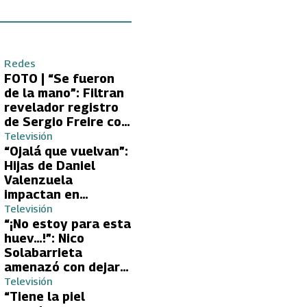
Redes
FOTO | “Se fueron
de la mano”: Filtran
revelador registro
de Sergio Freire con
supuesta nueva
Televisión
conquista
“Ojalá que vuelvan”:
Hijas de Daniel
Valenzuela
impactan en
Volverías con tu Ex
Televisión
2 con directa
“¡No estoy para esta
petición a su papá
huev…!”: Nico
sobre Yamila Reyna
Solabarrieta
amenazó con dejar
Volverías con tu Ex
Televisión
tras encontrón con
“Tiene la piel