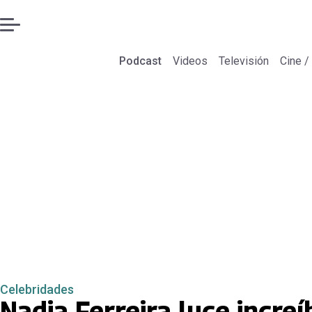
Podcast
Videos
Televisión
Cine /
Celebridades
Nadia Ferreira luce incre