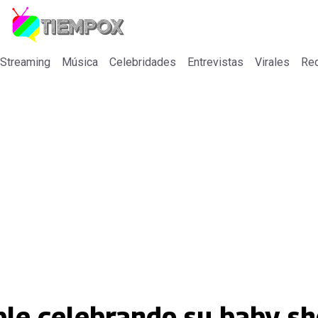
 Streaming
Música
Celebridades
Entrevistas
Virales
Re
íble celebrando su baby s