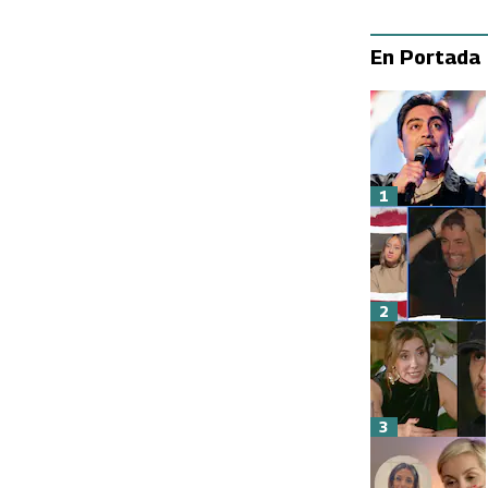
En Portada
1
2
3