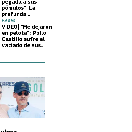
Carmen Gloria
pegada a sus
Arroyo
pómulos”: La
profunda
preocupación de
Redes
Fran García-
VIDEO| “Me dejaron
Huidobro por la
en pelota”: Pollo
extrema delgadez
Castillo sufre el
de Kathy Orellana
vaciado de sus
cuentas por
embargo del CAE