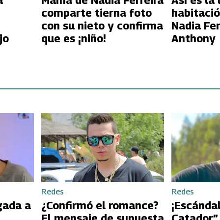
a
Mamá de Nadia Ferreira
Así es la 
comparte tierna foto
habitació
con su nieto y confirma
Nadia Fer
jo
que es ¡niño!
Anthony
Redes
Redes
gada a
¿Confirmó el romance?
¡Escándal
El mensaje de supuesta
Catador”