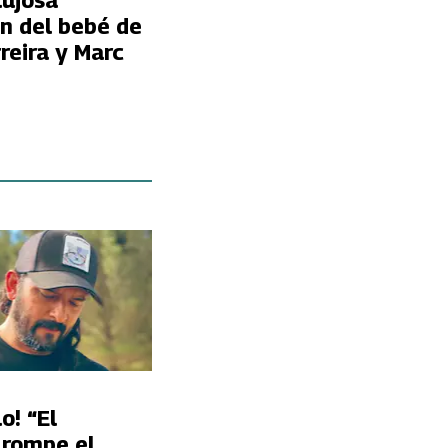
lujosa
n del bebé de
reira y Marc
o! “El
 rompe el