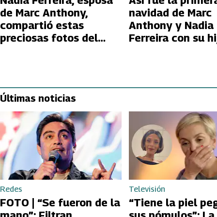
Nadia Ferreira, esposa
Así fue la primer
de Marc Anthony,
navidad de Marc
compartió estas
Anthony y Nadia
preciosas fotos del
Ferreira con su hi
bebé de ambos
Últimas noticias
Redes
Televisión
FOTO | “Se fueron de la
“Tiene la piel pe
mano”: Filtran
sus pómulos”: La