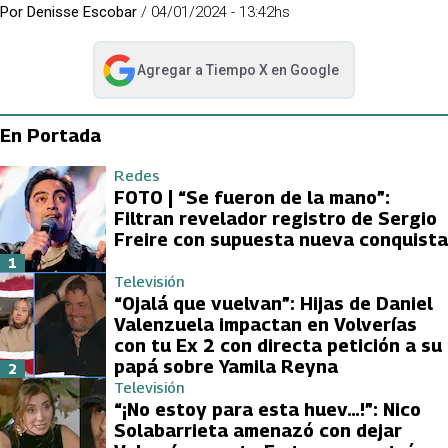
Por
Denisse Escobar
/
04/01/2024 - 13:42hs
Agregar a
Tiempo X
en Google
abre en nueva pestaña
En Portada
Redes
FOTO | “Se fueron de la mano”:
Filtran revelador registro de Sergio
Freire con supuesta nueva conquista
1
Televisión
“Ojalá que vuelvan”: Hijas de Daniel
Valenzuela impactan en Volverías
con tu Ex 2 con directa petición a su
papá sobre Yamila Reyna
2
Televisión
“¡No estoy para esta huev…!”: Nico
Solabarrieta amenazó con dejar