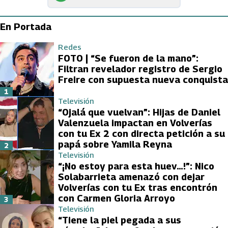
En Portada
Redes
FOTO | “Se fueron de la mano”:
Filtran revelador registro de Sergio
Freire con supuesta nueva conquista
1
Televisión
“Ojalá que vuelvan”: Hijas de Daniel
Valenzuela impactan en Volverías
con tu Ex 2 con directa petición a su
papá sobre Yamila Reyna
2
Televisión
“¡No estoy para esta huev…!”: Nico
Solabarrieta amenazó con dejar
Volverías con tu Ex tras encontrón
con Carmen Gloria Arroyo
3
Televisión
“Tiene la piel pegada a sus