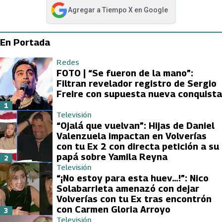
Agregar a
Tiempo X
en Google
abre en nueva pestaña
En Portada
Redes
FOTO | “Se fueron de la mano”:
Filtran revelador registro de Sergio
Freire con supuesta nueva conquista
1
Televisión
“Ojalá que vuelvan”: Hijas de Daniel
Valenzuela impactan en Volverías
con tu Ex 2 con directa petición a su
papá sobre Yamila Reyna
2
Televisión
“¡No estoy para esta huev…!”: Nico
Solabarrieta amenazó con dejar
Volverías con tu Ex tras encontrón
con Carmen Gloria Arroyo
3
Televisión