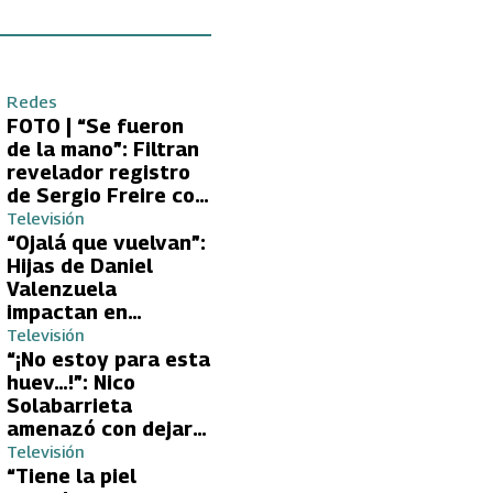
Redes
FOTO | “Se fueron
de la mano”: Filtran
revelador registro
de Sergio Freire con
supuesta nueva
Televisión
conquista
“Ojalá que vuelvan”:
Hijas de Daniel
Valenzuela
impactan en
Volverías con tu Ex
Televisión
2 con directa
“¡No estoy para esta
petición a su papá
huev…!”: Nico
sobre Yamila Reyna
Solabarrieta
amenazó con dejar
Volverías con tu Ex
Televisión
tras encontrón con
“Tiene la piel