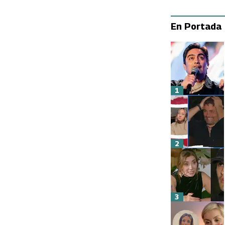
En Portada
1
2
3