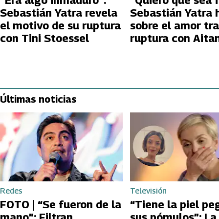
“Era algo inmaduro”:
“Quiero que sea f
Sebastián Yatra revela
Sebastián Yatra 
el motivo de su ruptura
sobre el amor tra
con Tini Stoessel
ruptura con Aita
Últimas noticias
Redes
Televisión
FOTO | “Se fueron de la
“Tiene la piel pe
mano”: Filtran
sus pómulos”: La