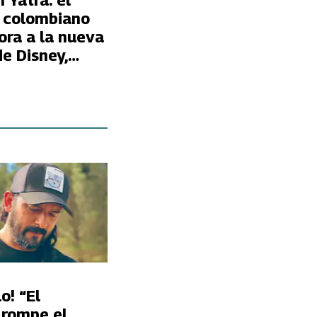
 Yatra: el
 colombiano
ora a la nueva
de Disney,
"
o! “El
 rompe el