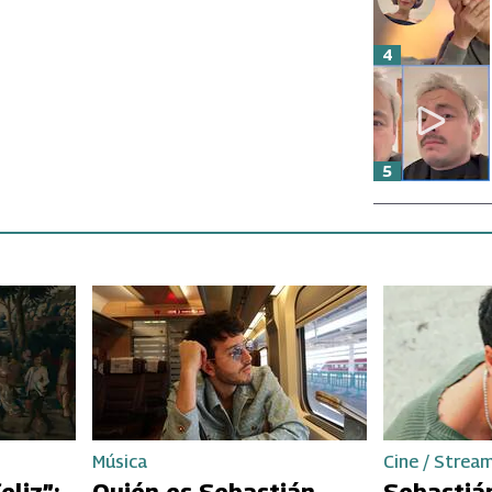
4
5
Música
Cine / Strea