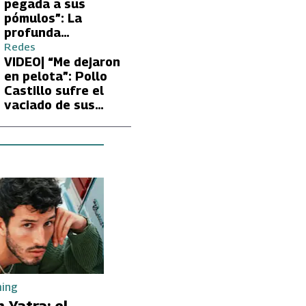
Carmen Gloria
pegada a sus
Arroyo
pómulos”: La
profunda
preocupación de
Redes
Fran García-
VIDEO| “Me dejaron
Huidobro por la
en pelota”: Pollo
extrema delgadez
Castillo sufre el
de Kathy Orellana
vaciado de sus
cuentas por
embargo del CAE
ming