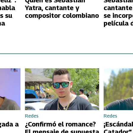
eliz”:
Quién es Sebastián
Sebastián
habla
Yatra, cantante y
cantante
s su
compositor colombiano
se incorp
na
película 
"Encanto
Redes
Redes
gada a
¿Confirmó el romance?
¡Escándal
El mensaje de supuesta
Catador”