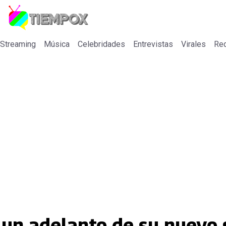
 Streaming
Música
Celebridades
Entrevistas
Virales
Re
 un adelanto de su nuevo 