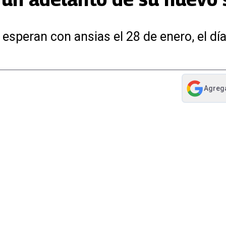
speran con ansias el 28 de enero, el día
Agreg
abre en nue