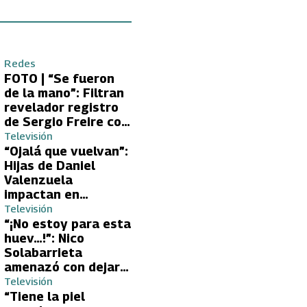
Redes
FOTO | “Se fueron
de la mano”: Filtran
revelador registro
de Sergio Freire con
supuesta nueva
Televisión
conquista
“Ojalá que vuelvan”:
Hijas de Daniel
Valenzuela
impactan en
Volverías con tu Ex
Televisión
2 con directa
“¡No estoy para esta
petición a su papá
huev…!”: Nico
sobre Yamila Reyna
Solabarrieta
amenazó con dejar
Volverías con tu Ex
Televisión
tras encontrón con
“Tiene la piel