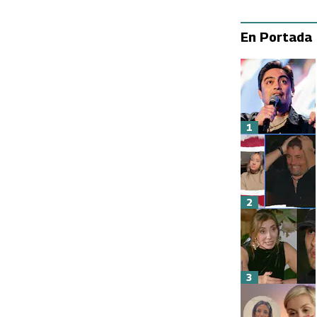
En Portada
1
2
3