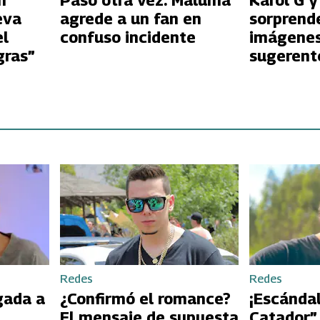
n
Pasó otra vez: Maluma
Karol G 
eva
agrede a un fan en
sorprend
el
confuso incidente
imágene
gras”
sugerent
piscina
Redes
Redes
gada a
¿Confirmó el romance?
¡Escándal
El mensaje de supuesta
Catador”