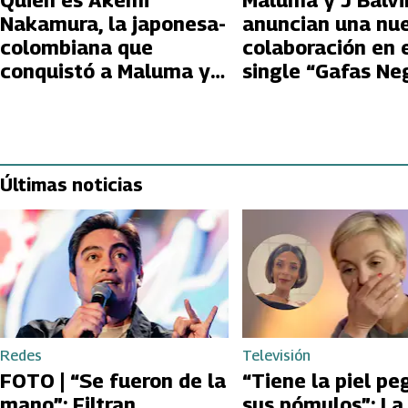
Quién es Akemi
Maluma y J Balvi
Nakamura, la japonesa-
anuncian una nu
colombiana que
colaboración en 
conquistó a Maluma y
single “Gafas Ne
que ingresa a El
Internado
Últimas noticias
Redes
Televisión
FOTO | “Se fueron de la
“Tiene la piel pe
mano”: Filtran
sus pómulos”: La