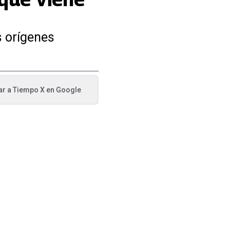
s orígenes
ar a
Tiempo X
en Google
va pestaña