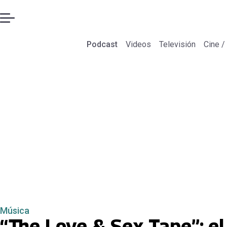
Podcast
Videos
Televisión
Cine /
Música
“The Love & Sex Tape”: e