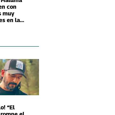
y Maluma
en con
s muy
es en la
o! “El
 rompe el