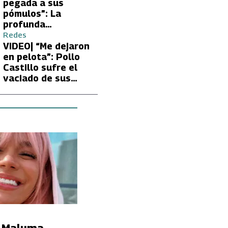
Carmen Gloria
pegada a sus
Arroyo
pómulos”: La
profunda
preocupación de
Redes
Fran García-
VIDEO| “Me dejaron
Huidobro por la
en pelota”: Pollo
extrema delgadez
Castillo sufre el
de Kathy Orellana
vaciado de sus
cuentas por
embargo del CAE