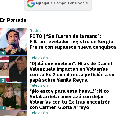
Agregar a
Tiempo X
en Google
abre en nueva pestaña
En Portada
Redes
FOTO | “Se fueron de la mano”:
Filtran revelador registro de Sergio
Freire con supuesta nueva conquista
1
Televisión
“Ojalá que vuelvan”: Hijas de Daniel
Valenzuela impactan en Volverías
con tu Ex 2 con directa petición a su
papá sobre Yamila Reyna
2
Televisión
“¡No estoy para esta huev…!”: Nico
Solabarrieta amenazó con dejar
Volverías con tu Ex tras encontrón
con Carmen Gloria Arroyo
3
Televisión