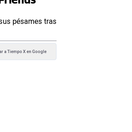
o sus pésames tras
ar a
Tiempo X
en Google
va pestaña