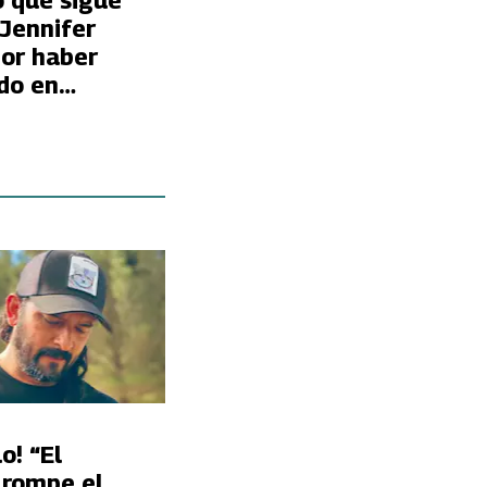
o que sigue
Jennifer
por haber
do en
o! “El
 rompe el