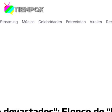
 Streaming
Música
Celebridades
Entrevistas
Virales
Re
devastados”: Elenco de “