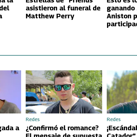
ía la
Estrellas de “Friends”
Esto es l
del
asistieron al funeral de
ganando 
a
Matthew Perry
Aniston 
participa
"Friends"
Redes
Redes
gada a
¿Confirmó el romance?
¡Escándal
El mensaje de supuesta
Catador”