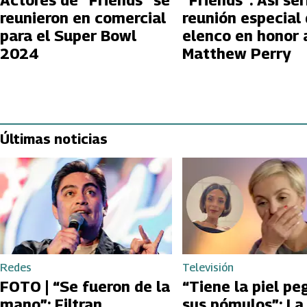
Actores de “Friends” se
“Friends”: Así ser
reunieron en comercial
reunión especial 
para el Super Bowl
elenco en honor 
2024
Matthew Perry
Últimas noticias
Redes
Televisión
FOTO | “Se fueron de la
“Tiene la piel pe
mano”: Filtran
sus pómulos”: La