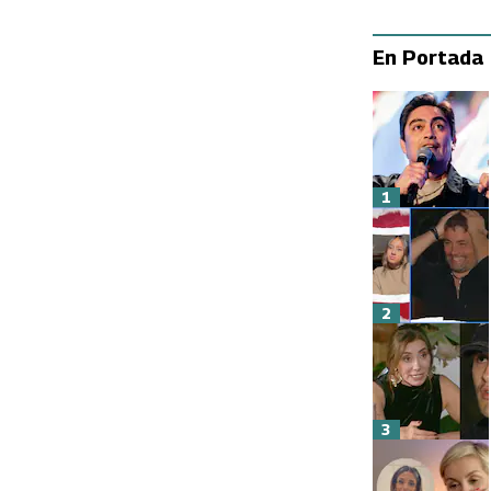
En Portada
1
2
3