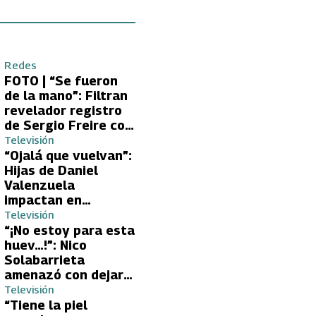
Redes
FOTO | “Se fueron
de la mano”: Filtran
revelador registro
de Sergio Freire con
supuesta nueva
Televisión
conquista
“Ojalá que vuelvan”:
Hijas de Daniel
Valenzuela
impactan en
Volverías con tu Ex
Televisión
2 con directa
“¡No estoy para esta
petición a su papá
huev…!”: Nico
sobre Yamila Reyna
Solabarrieta
amenazó con dejar
Volverías con tu Ex
Televisión
tras encontrón con
“Tiene la piel