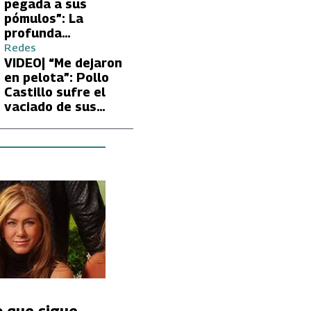
Carmen Gloria
pegada a sus
Arroyo
pómulos”: La
profunda
preocupación de
Redes
Fran García-
VIDEO| “Me dejaron
Huidobro por la
en pelota”: Pollo
extrema delgadez
Castillo sufre el
de Kathy Orellana
vaciado de sus
cuentas por
embargo del CAE