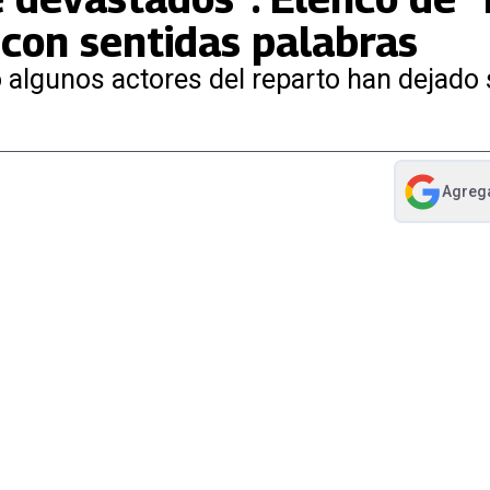
con sentidas palabras
mo algunos actores del reparto han dejad
Agreg
abre en nue