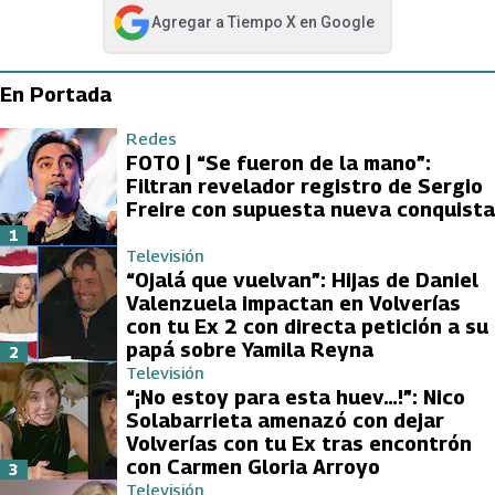
Agregar a
Tiempo X
en Google
abre en nueva pestaña
En Portada
Redes
FOTO | “Se fueron de la mano”:
Filtran revelador registro de Sergio
Freire con supuesta nueva conquista
1
Televisión
“Ojalá que vuelvan”: Hijas de Daniel
Valenzuela impactan en Volverías
con tu Ex 2 con directa petición a su
papá sobre Yamila Reyna
2
Televisión
“¡No estoy para esta huev…!”: Nico
Solabarrieta amenazó con dejar
Volverías con tu Ex tras encontrón
con Carmen Gloria Arroyo
3
Televisión