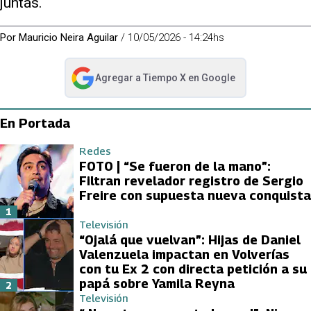
juntas.
Por
Mauricio Neira Aguilar
/
10/05/2026 - 14:24hs
Agregar a
Tiempo X
en Google
abre en nueva pestaña
En Portada
Redes
FOTO | “Se fueron de la mano”:
Filtran revelador registro de Sergio
Freire con supuesta nueva conquista
1
Televisión
“Ojalá que vuelvan”: Hijas de Daniel
Valenzuela impactan en Volverías
con tu Ex 2 con directa petición a su
papá sobre Yamila Reyna
2
Televisión