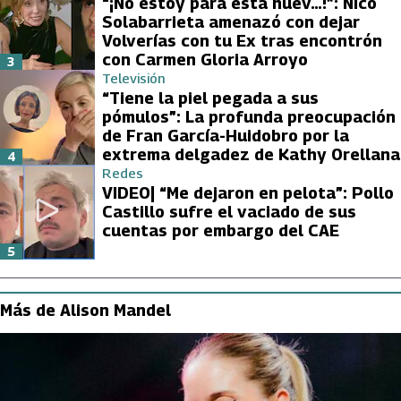
“¡No estoy para esta huev…!”: Nico
Solabarrieta amenazó con dejar
Volverías con tu Ex tras encontrón
con Carmen Gloria Arroyo
3
Televisión
“Tiene la piel pegada a sus
pómulos”: La profunda preocupación
de Fran García-Huidobro por la
extrema delgadez de Kathy Orellana
4
Redes
VIDEO| “Me dejaron en pelota”: Pollo
Castillo sufre el vaciado de sus
cuentas por embargo del CAE
5
Más de Alison Mandel