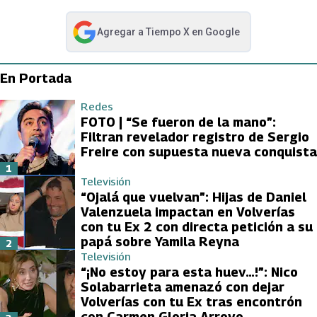
Agregar a
Tiempo X
en Google
abre en nueva pestaña
En Portada
Redes
FOTO | “Se fueron de la mano”:
Filtran revelador registro de Sergio
Freire con supuesta nueva conquista
1
Televisión
“Ojalá que vuelvan”: Hijas de Daniel
Valenzuela impactan en Volverías
con tu Ex 2 con directa petición a su
papá sobre Yamila Reyna
2
Televisión
“¡No estoy para esta huev…!”: Nico
Solabarrieta amenazó con dejar
Volverías con tu Ex tras encontrón
con Carmen Gloria Arroyo