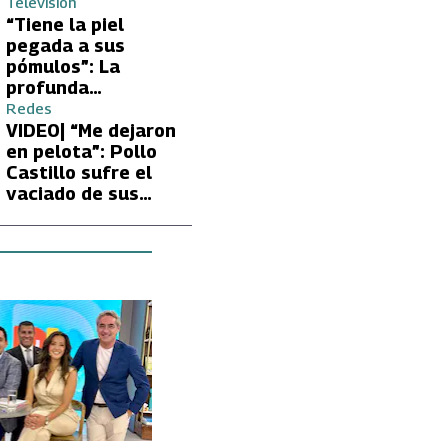
Volverías con tu Ex
Televisión
tras encontrón con
“Tiene la piel
Carmen Gloria
pegada a sus
Arroyo
pómulos”: La
profunda
preocupación de
Redes
Fran García-
VIDEO| “Me dejaron
Huidobro por la
en pelota”: Pollo
extrema delgadez
Castillo sufre el
de Kathy Orellana
vaciado de sus
cuentas por
embargo del CAE