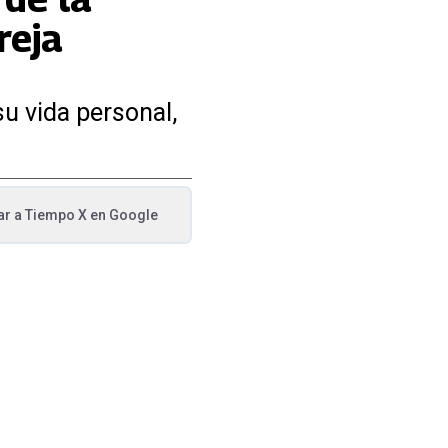
reja
su vida personal,
ar a
Tiempo X
en Google
va pestaña