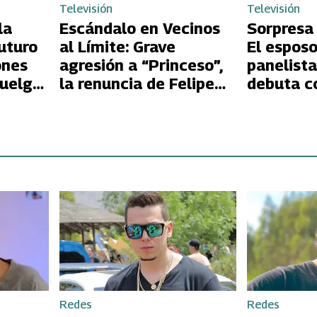
Televisión
Televisión
la
Escándalo en Vecinos
Sorpresa
uturo
al Límite: Grave
El esposo
ones
agresión a “Princeso”,
panelista
huelga
la renuncia de Felipe
debuta c
Contreras y la
la señal
impactante lesión de
Alejandra Fosalba
desatan el caos
Redes
Redes