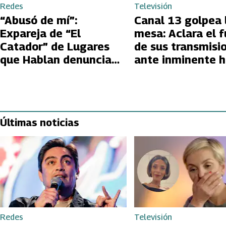
Redes
Televisión
“Abusó de mí”:
Canal 13 golpea 
Expareja de “El
mesa: Aclara el f
Catador” de Lugares
de sus transmisi
que Hablan denuncia
ante inminente 
deudas de 30 millones
de Secuoya
y doble vida
Últimas noticias
Redes
Televisión