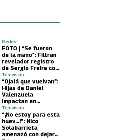
Redes
FOTO | “Se fueron
de la mano”: Filtran
revelador registro
de Sergio Freire con
supuesta nueva
Televisión
conquista
“Ojalá que vuelvan”:
Hijas de Daniel
Valenzuela
impactan en
Volverías con tu Ex
Televisión
2 con directa
“¡No estoy para esta
petición a su papá
huev…!”: Nico
sobre Yamila Reyna
Solabarrieta
amenazó con dejar