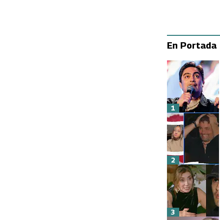
En Portada
1
2
3