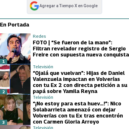
Agregar a
Tiempo X
en Google
abre en nueva pestaña
En Portada
Redes
FOTO | “Se fueron de la mano”:
Filtran revelador registro de Sergio
Freire con supuesta nueva conquista
1
Televisión
“Ojalá que vuelvan”: Hijas de Daniel
Valenzuela impactan en Volverías
con tu Ex 2 con directa petición a su
papá sobre Yamila Reyna
2
Televisión
“¡No estoy para esta huev…!”: Nico
Solabarrieta amenazó con dejar
Volverías con tu Ex tras encontrón
con Carmen Gloria Arroyo
3
Televisión