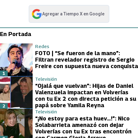
Agregar a
Tiempo X
en Google
abre en nueva pestaña
En Portada
Redes
FOTO | “Se fueron de la mano”:
Filtran revelador registro de Sergio
Freire con supuesta nueva conquista
1
Televisión
“Ojalá que vuelvan”: Hijas de Daniel
Valenzuela impactan en Volverías
con tu Ex 2 con directa petición a su
papá sobre Yamila Reyna
2
Televisión
“¡No estoy para esta huev…!”: Nico
Solabarrieta amenazó con dejar
Volverías con tu Ex tras encontrón
con Carmen Gloria Arroyo