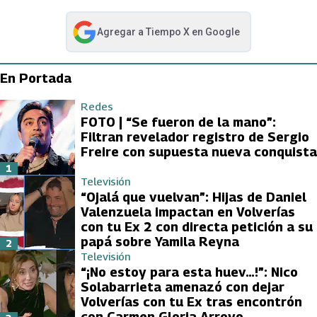
Agregar a
Tiempo X
en Google
abre en nueva pestaña
En Portada
Redes
FOTO | “Se fueron de la mano”:
Filtran revelador registro de Sergio
Freire con supuesta nueva conquista
1
Televisión
“Ojalá que vuelvan”: Hijas de Daniel
Valenzuela impactan en Volverías
con tu Ex 2 con directa petición a su
papá sobre Yamila Reyna
2
Televisión
“¡No estoy para esta huev…!”: Nico
Solabarrieta amenazó con dejar
Volverías con tu Ex tras encontrón
con Carmen Gloria Arroyo