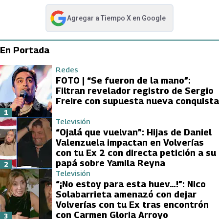
Agregar a
Tiempo X
en Google
abre en nueva pestaña
En Portada
Redes
FOTO | “Se fueron de la mano”:
Filtran revelador registro de Sergio
Freire con supuesta nueva conquista
1
Televisión
“Ojalá que vuelvan”: Hijas de Daniel
Valenzuela impactan en Volverías
con tu Ex 2 con directa petición a su
papá sobre Yamila Reyna
2
Televisión
“¡No estoy para esta huev…!”: Nico
Solabarrieta amenazó con dejar
Volverías con tu Ex tras encontrón
con Carmen Gloria Arroyo
3