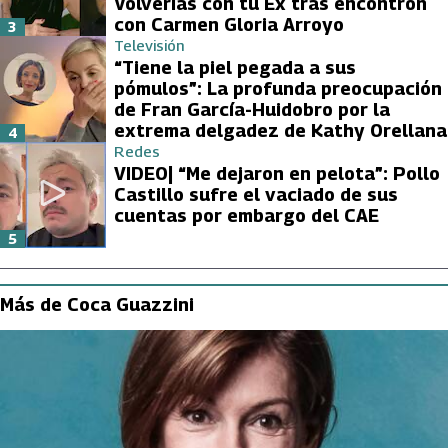
Volverías con tu Ex tras encontrón
con Carmen Gloria Arroyo
3
Televisión
“Tiene la piel pegada a sus
pómulos”: La profunda preocupación
de Fran García-Huidobro por la
extrema delgadez de Kathy Orellana
4
Redes
VIDEO| “Me dejaron en pelota”: Pollo
Castillo sufre el vaciado de sus
cuentas por embargo del CAE
5
Más de Coca Guazzini