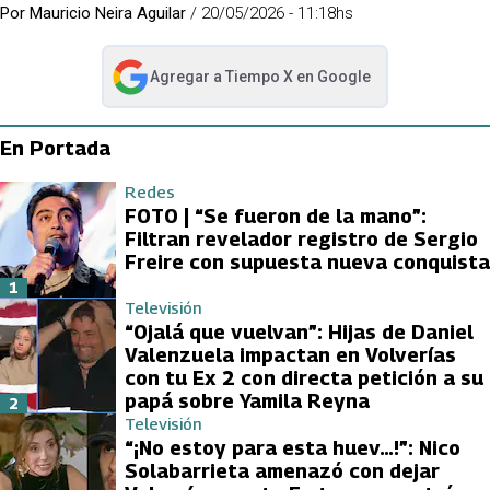
Por
Mauricio Neira Aguilar
/
20/05/2026 - 11:18hs
Agregar a
Tiempo X
en Google
abre en nueva pestaña
En Portada
Redes
FOTO | “Se fueron de la mano”:
Filtran revelador registro de Sergio
Freire con supuesta nueva conquista
1
Televisión
“Ojalá que vuelvan”: Hijas de Daniel
Valenzuela impactan en Volverías
con tu Ex 2 con directa petición a su
papá sobre Yamila Reyna
2
Televisión
“¡No estoy para esta huev…!”: Nico
Solabarrieta amenazó con dejar