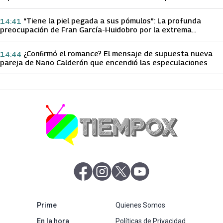
papá sobre Yamila Reyna
“Tiene la piel pegada a sus pómulos”: La profunda
14:41
preocupación de Fran García-Huidobro por la extrema
delgadez de Kathy Orellana
¿Confirmó el romance? El mensaje de supuesta nueva
14:44
pareja de Nano Calderón que encendió las especulaciones
abre en nueva pestaña
abre en nueva pestaña
abre en nueva pestaña
abre en nueva pestaña
abre en nueva pestaña
Prime
Quienes Somos
abre en nueva pestaña
En la hora
Políticas de Privacidad