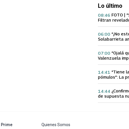
Lo último
FOTO | “
08:46
Filtran revelad
con supuesta 
“¡No est
06:00
Solabarrieta a
con tu Ex tras
Gloria Arroyo
“Ojalá q
07:00
Valenzuela imp
Ex 2 con direc
Yamila Reyna
“Tiene l
14:41
pómulos”: La p
Fran García-Hu
delgadez de K
¿Confirm
14:44
de supuesta n
Calderón que e
especulacione
abre en nueva pestaña
Prime
Quienes Somos