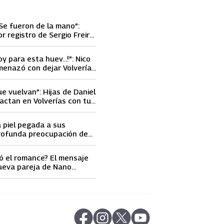
Se fueron de la mano”:
or registro de Sergio Freire
nueva conquista
oy para esta huev…!”: Nico
menazó con dejar Volverías
 encontrón con Carmen
ue vuelvan”: Hijas de Daniel
actan en Volverías con tu
ta petición a su papá sobre
a piel pegada a sus
rofunda preocupación de
idobro por la extrema
athy Orellana
ó el romance? El mensaje
ueva pareja de Nano
ncendió las
s
abre en nueva pestaña
abre en nueva pestaña
abre en nueva pestaña
abre en nueva pestaña