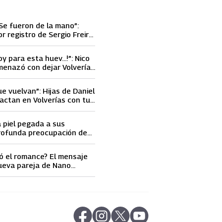
Se fueron de la mano”:
or registro de Sergio Freire
nueva conquista
oy para esta huev…!”: Nico
menazó con dejar Volverías
 encontrón con Carmen
ue vuelvan”: Hijas de Daniel
actan en Volverías con tu
ta petición a su papá sobre
a piel pegada a sus
rofunda preocupación de
idobro por la extrema
athy Orellana
ó el romance? El mensaje
ueva pareja de Nano
ncendió las
s
abre en nueva pestaña
abre en nueva pestaña
abre en nueva pestaña
abre en nueva pestaña