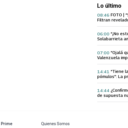
Lo último
FOTO | “
08:46
Filtran revelad
con supuesta 
“¡No est
06:00
Solabarrieta a
con tu Ex tras
Gloria Arroyo
“Ojalá q
07:00
Valenzuela imp
Ex 2 con direc
Yamila Reyna
“Tiene l
14:41
pómulos”: La p
Fran García-Hu
delgadez de K
¿Confirm
14:44
de supuesta n
Calderón que e
especulacione
abre en nueva pestaña
Prime
Quienes Somos