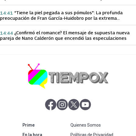
papá sobre Yamila Reyna
“Tiene la piel pegada a sus pómulos”: La profunda
14:41
preocupación de Fran García-Huidobro por la extrema
delgadez de Kathy Orellana
¿Confirmó el romance? El mensaje de supuesta nueva
14:44
pareja de Nano Calderón que encendió las especulaciones
abre en nueva pestaña
abre en nueva pestaña
abre en nueva pestaña
abre en nueva pestaña
abre en nueva pestaña
Prime
Quienes Somos
abre en nueva pestaña
En la hora
Políticas de Privacidad