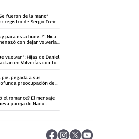
Se fueron de la mano”:
or registro de Sergio Freire
nueva conquista
oy para esta huev…!”: Nico
menazó con dejar Volverías
 encontrón con Carmen
ue vuelvan”: Hijas de Daniel
actan en Volverías con tu
ta petición a su papá sobre
a piel pegada a sus
rofunda preocupación de
idobro por la extrema
athy Orellana
ó el romance? El mensaje
ueva pareja de Nano
ncendió las
s
abre en nueva pestaña
abre en nueva pestaña
abre en nueva pestaña
abre en nueva pestaña