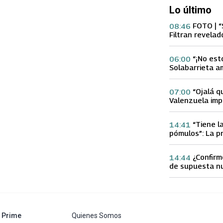
Lo último
FOTO | “
08:46
Filtran revelad
con supuesta 
“¡No est
06:00
Solabarrieta a
con tu Ex tras
Gloria Arroyo
“Ojalá q
07:00
Valenzuela imp
Ex 2 con direc
Yamila Reyna
“Tiene l
14:41
pómulos”: La p
Fran García-Hu
delgadez de K
¿Confirm
14:44
de supuesta n
Calderón que e
especulacione
abre en nueva pestaña
Prime
Quienes Somos