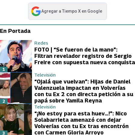
Agregar a
Tiempo X
en Google
abre en nueva pestaña
En Portada
Redes
FOTO | “Se fueron de la mano”:
Filtran revelador registro de Sergio
Freire con supuesta nueva conquista
1
Televisión
“Ojalá que vuelvan”: Hijas de Daniel
Valenzuela impactan en Volverías
con tu Ex 2 con directa petición a su
papá sobre Yamila Reyna
2
Televisión
“¡No estoy para esta huev…!”: Nico
Solabarrieta amenazó con dejar
Volverías con tu Ex tras encontrón
con Carmen Gloria Arroyo
3