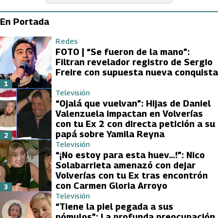
En Portada
Redes
FOTO | “Se fueron de la mano”:
Filtran revelador registro de Sergio
Freire con supuesta nueva conquista
1
Televisión
“Ojalá que vuelvan”: Hijas de Daniel
Valenzuela impactan en Volverías
con tu Ex 2 con directa petición a su
papá sobre Yamila Reyna
2
Televisión
“¡No estoy para esta huev…!”: Nico
Solabarrieta amenazó con dejar
Volverías con tu Ex tras encontrón
con Carmen Gloria Arroyo
3
Televisión
“Tiene la piel pegada a sus
pómulos”: La profunda preocupación