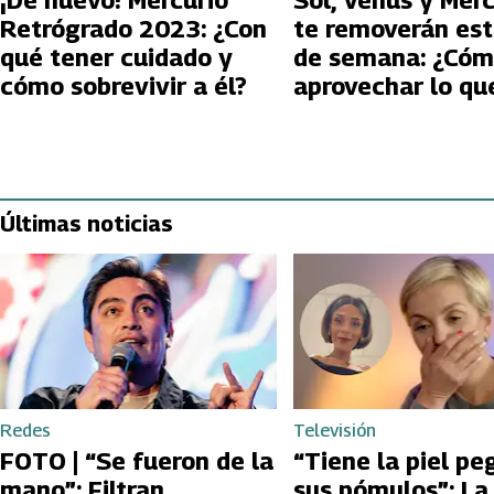
¡De nuevo! Mercurio
Sol, Venus y Merc
Retrógrado 2023: ¿Con
te removerán est
qué tener cuidado y
de semana: ¿Có
cómo sobrevivir a él?
aprovechar lo qu
plantean?
Últimas noticias
Redes
Televisión
FOTO | “Se fueron de la
“Tiene la piel pe
mano”: Filtran
sus pómulos”: La