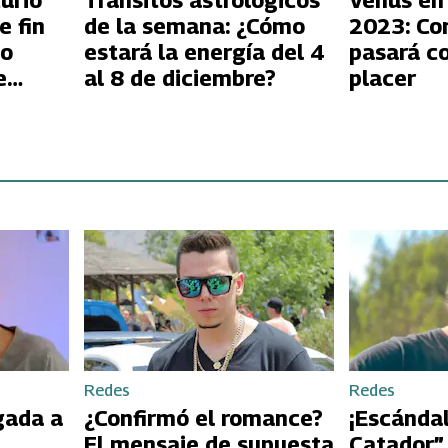
urio
Tránsitos astrológicos
Venus en
e fin
de la semana: ¿Cómo
2023: Co
mo
estará la energía del 4
pasará co
e
al 8 de diciembre?
placer
Redes
Redes
gada a
¿Confirmó el romance?
¡Escándal
El mensaje de supuesta
Catador”