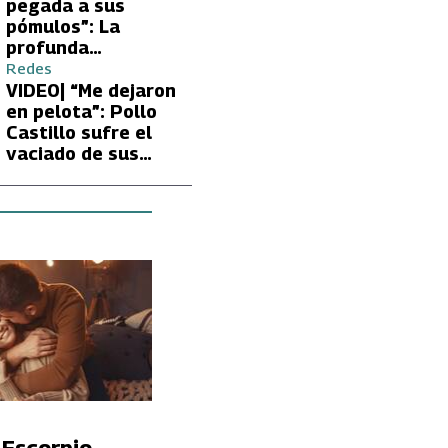
Carmen Gloria
pegada a sus
Arroyo
pómulos”: La
profunda
preocupación de
Redes
Fran García-
VIDEO| “Me dejaron
Huidobro por la
en pelota”: Pollo
extrema delgadez
Castillo sufre el
de Kathy Orellana
vaciado de sus
cuentas por
embargo del CAE