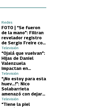
Redes
FOTO | “Se fueron
de la mano”: Filtran
revelador registro
de Sergio Freire con
supuesta nueva
Televisión
conquista
“Ojalá que vuelvan”:
Hijas de Daniel
Valenzuela
impactan en
Volverías con tu Ex
Televisión
2 con directa
“¡No estoy para esta
petición a su papá
huev…!”: Nico
sobre Yamila Reyna
Solabarrieta
amenazó con dejar
Volverías con tu Ex
Televisión
tras encontrón con
“Tiene la piel