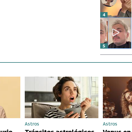
4
5
Astros
Astros