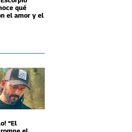
 Escorpio
noce qué
n el amor y el
o! “El
 rompe el