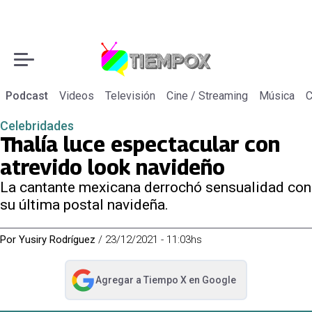
Podcast
Videos
Televisión
Cine / Streaming
Música
C
Celebridades
Thalía luce espectacular con
atrevido look navideño
La cantante mexicana derrochó sensualidad con
su última postal navideña.
Por
Yusiry Rodríguez
/
23/12/2021 - 11:03hs
Agregar a
Tiempo X
en Google
abre en nueva pestaña