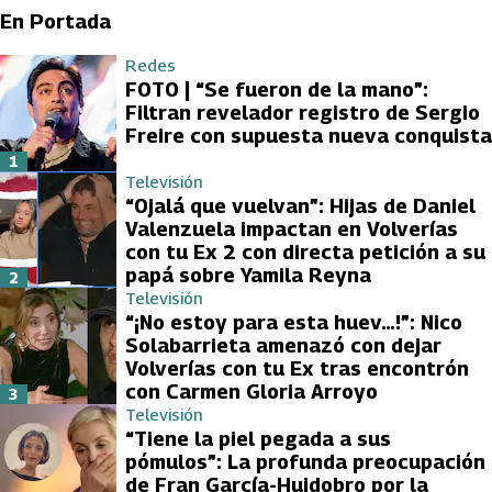
En Portada
Redes
FOTO | “Se fueron de la mano”:
Filtran revelador registro de Sergio
Freire con supuesta nueva conquista
1
Televisión
“Ojalá que vuelvan”: Hijas de Daniel
Valenzuela impactan en Volverías
con tu Ex 2 con directa petición a su
papá sobre Yamila Reyna
2
Televisión
“¡No estoy para esta huev…!”: Nico
Solabarrieta amenazó con dejar
Volverías con tu Ex tras encontrón
con Carmen Gloria Arroyo
3
Televisión
“Tiene la piel pegada a sus
pómulos”: La profunda preocupación
de Fran García-Huidobro por la