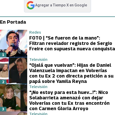
Agregar a
Tiempo X
en Google
abre en nueva pestaña
En Portada
Redes
FOTO | “Se fueron de la mano”:
Filtran revelador registro de Sergio
Freire con supuesta nueva conquista
1
Televisión
“Ojalá que vuelvan”: Hijas de Daniel
Valenzuela impactan en Volverías
con tu Ex 2 con directa petición a su
papá sobre Yamila Reyna
2
Televisión
“¡No estoy para esta huev…!”: Nico
Solabarrieta amenazó con dejar
Volverías con tu Ex tras encontrón
con Carmen Gloria Arroyo
3
Televisión