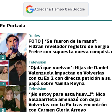
Agregar a
Tiempo X
en Google
abre en nueva pestaña
En Portada
Redes
FOTO | “Se fueron de la mano”:
Filtran revelador registro de Sergio
Freire con supuesta nueva conquista
1
Televisión
“Ojalá que vuelvan”: Hijas de Daniel
Valenzuela impactan en Volverías
con tu Ex 2 con directa petición a su
papá sobre Yamila Reyna
2
Televisión
“¡No estoy para esta huev…!”: Nico
Solabarrieta amenazó con dejar
Volverías con tu Ex tras encontrón
con Carmen Gloria Arroyo
3