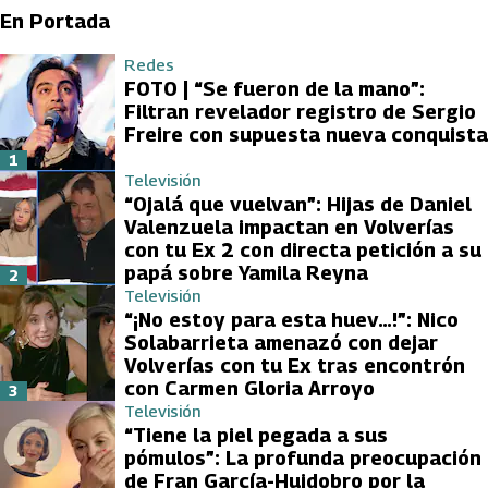
En Portada
Redes
FOTO | “Se fueron de la mano”:
Filtran revelador registro de Sergio
Freire con supuesta nueva conquista
1
Televisión
“Ojalá que vuelvan”: Hijas de Daniel
Valenzuela impactan en Volverías
con tu Ex 2 con directa petición a su
papá sobre Yamila Reyna
2
Televisión
“¡No estoy para esta huev…!”: Nico
Solabarrieta amenazó con dejar
Volverías con tu Ex tras encontrón
con Carmen Gloria Arroyo
3
Televisión
“Tiene la piel pegada a sus
pómulos”: La profunda preocupación
de Fran García-Huidobro por la