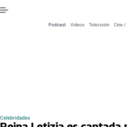
Podcast
Videos
Televisión
Cine /
Celebridades
Reina Letizia es captada 