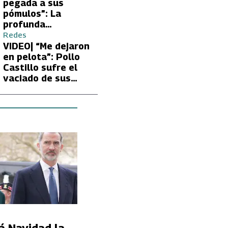
Carmen Gloria
pegada a sus
Arroyo
pómulos”: La
profunda
preocupación de
Redes
Fran García-
VIDEO| “Me dejaron
Huidobro por la
en pelota”: Pollo
extrema delgadez
Castillo sufre el
de Kathy Orellana
vaciado de sus
cuentas por
embargo del CAE