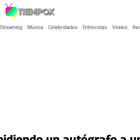
 Streaming
Música
Celebridades
Entrevistas
Virales
Re
pidiendo un autógrafo a u