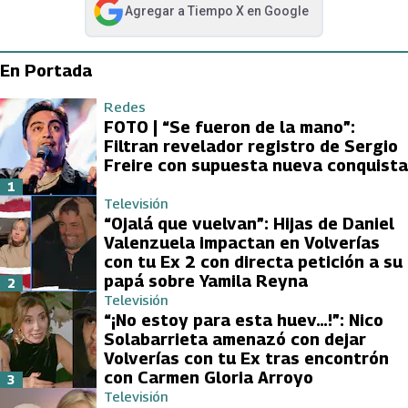
Agregar a
Tiempo X
en Google
abre en nueva pestaña
En Portada
Redes
FOTO | “Se fueron de la mano”:
Filtran revelador registro de Sergio
Freire con supuesta nueva conquista
1
Televisión
“Ojalá que vuelvan”: Hijas de Daniel
Valenzuela impactan en Volverías
con tu Ex 2 con directa petición a su
papá sobre Yamila Reyna
2
Televisión
“¡No estoy para esta huev…!”: Nico
Solabarrieta amenazó con dejar
Volverías con tu Ex tras encontrón
con Carmen Gloria Arroyo
3
Televisión