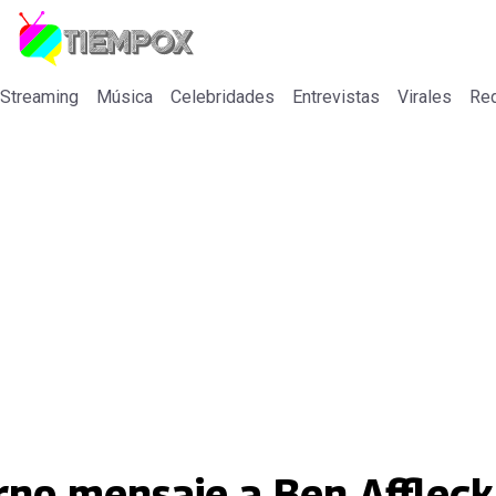
 Streaming
Música
Celebridades
Entrevistas
Virales
Re
rno mensaje a Ben Affleck