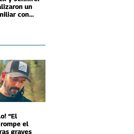
lizaron un
iliar con
 Garner
o! “El
 rompe el
tras graves