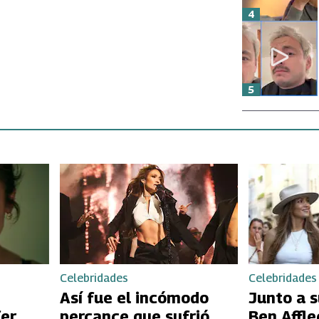
4
5
Celebridades
Celebridades
Así fue el incómodo
Junto a s
fer
percance que sufrió
Ben Affle