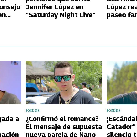
consejo
Jennifer López en
López rea
“Saturday Night Live”
paseo fam
ió su
Jennifer
ica
Redes
Redes
gada a
¿Confirmó el romance?
¡Escándal
El mensaje de supuesta
Catador”
pación
nueva pareja de Nano
silencio 