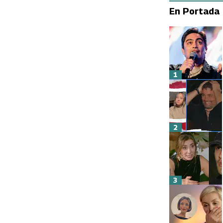
En Portada
1
2
3