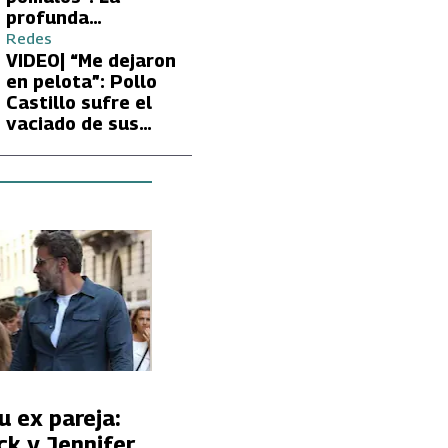
profunda
preocupación de
Redes
Fran García-
VIDEO| “Me dejaron
Huidobro por la
en pelota”: Pollo
extrema delgadez
Castillo sufre el
de Kathy Orellana
vaciado de sus
cuentas por
embargo del CAE
u ex pareja:
ck y Jennifer