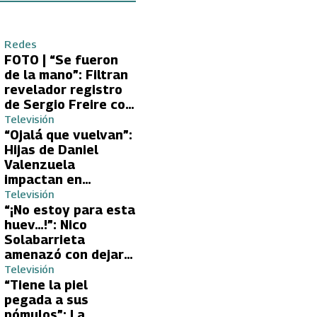
Redes
FOTO | “Se fueron
de la mano”: Filtran
revelador registro
de Sergio Freire con
supuesta nueva
Televisión
conquista
“Ojalá que vuelvan”:
Hijas de Daniel
Valenzuela
impactan en
Volverías con tu Ex
Televisión
2 con directa
“¡No estoy para esta
petición a su papá
huev…!”: Nico
sobre Yamila Reyna
Solabarrieta
amenazó con dejar
Volverías con tu Ex
Televisión
tras encontrón con
“Tiene la piel
Carmen Gloria
pegada a sus
Arroyo
pómulos”: La