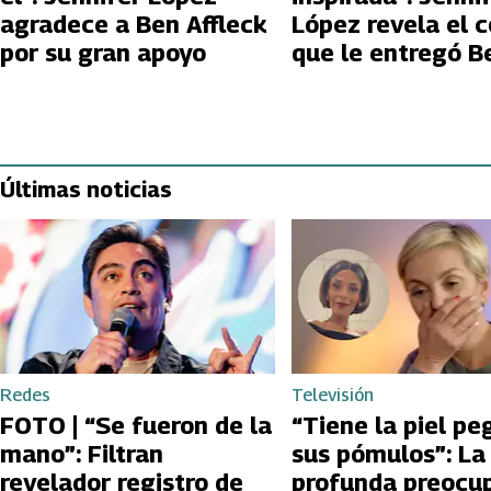
agradece a Ben Affleck
López revela el 
por su gran apoyo
que le entregó Ben
Affleck que defin
regreso a la mús
Últimas noticias
Redes
Televisión
FOTO | “Se fueron de la
“Tiene la piel pe
mano”: Filtran
sus pómulos”: La
revelador registro de
profunda preocu