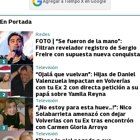
Agregar a
Tiempo X
en Google
abre en nueva pestaña
En Portada
Redes
FOTO | “Se fueron de la mano”:
Filtran revelador registro de Sergio
Freire con supuesta nueva conquista
1
Televisión
“Ojalá que vuelvan”: Hijas de Daniel
Valenzuela impactan en Volverías
con tu Ex 2 con directa petición a su
papá sobre Yamila Reyna
2
Televisión
“¡No estoy para esta huev…!”: Nico
Solabarrieta amenazó con dejar
Volverías con tu Ex tras encontrón
con Carmen Gloria Arroyo
3
Televisión