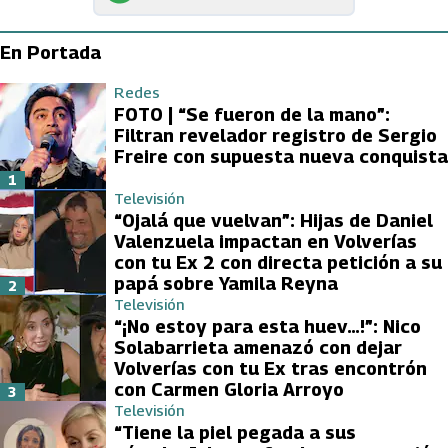
En Portada
Redes
FOTO | “Se fueron de la mano”:
Filtran revelador registro de Sergio
Freire con supuesta nueva conquista
1
Televisión
“Ojalá que vuelvan”: Hijas de Daniel
Valenzuela impactan en Volverías
con tu Ex 2 con directa petición a su
papá sobre Yamila Reyna
2
Televisión
“¡No estoy para esta huev…!”: Nico
Solabarrieta amenazó con dejar
Volverías con tu Ex tras encontrón
con Carmen Gloria Arroyo
3
Televisión
“Tiene la piel pegada a sus