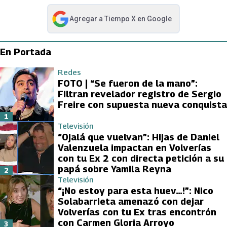
Agregar a
Tiempo X
en Google
abre en nueva pestaña
En Portada
Redes
FOTO | “Se fueron de la mano”:
Filtran revelador registro de Sergio
Freire con supuesta nueva conquista
1
Televisión
“Ojalá que vuelvan”: Hijas de Daniel
Valenzuela impactan en Volverías
con tu Ex 2 con directa petición a su
papá sobre Yamila Reyna
2
Televisión
“¡No estoy para esta huev…!”: Nico
Solabarrieta amenazó con dejar
Volverías con tu Ex tras encontrón
con Carmen Gloria Arroyo
3