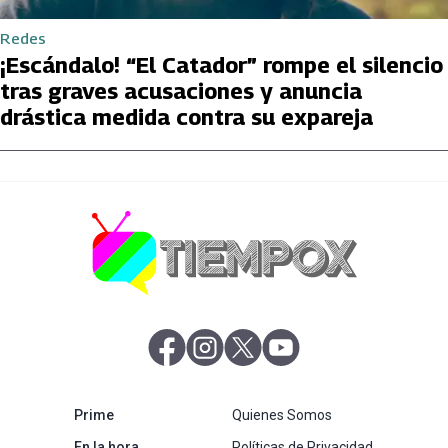
Redes
¡Escándalo! “El Catador” rompe el silencio
tras graves acusaciones y anuncia
drástica medida contra su expareja
abre en nueva pestaña
abre en nueva pestaña
abre en nueva pestaña
abre en nueva pestaña
abre en nueva pestaña
Prime
Quienes Somos
abre en nueva pestaña
En la hora
Políticas de Privacidad