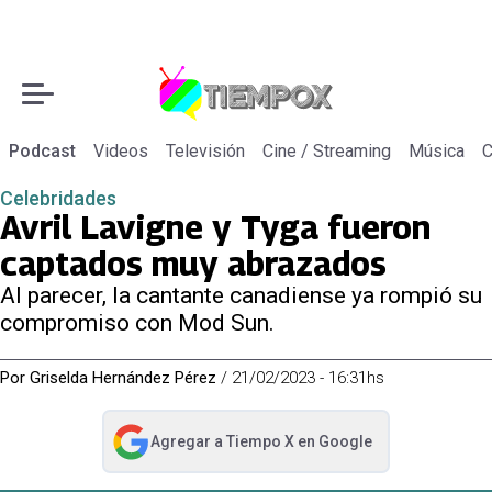
Podcast
Videos
Televisión
Cine / Streaming
Música
C
Celebridades
Avril Lavigne y Tyga fueron
captados muy abrazados
Al parecer, la cantante canadiense ya rompió su
compromiso con Mod Sun.
Por
Griselda Hernández Pérez
/
21/02/2023 - 16:31hs
Agregar a
Tiempo X
en Google
abre en nueva pestaña