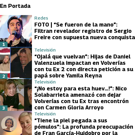
En Portada
Redes
FOTO | “Se fueron de la mano”:
Filtran revelador registro de Sergio
Freire con supuesta nueva conquista
1
Televisión
“Ojalá que vuelvan”: Hijas de Daniel
Valenzuela impactan en Volverías
con tu Ex 2 con directa petición a su
papá sobre Yamila Reyna
2
Televisión
“¡No estoy para esta huev…!”: Nico
Solabarrieta amenazó con dejar
Volverías con tu Ex tras encontrón
con Carmen Gloria Arroyo
3
Televisión
“Tiene la piel pegada a sus
pómulos”: La profunda preocupación
de Fran García-Huidobro por la