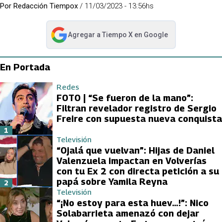
Por
Redacción Tiempox
/
11/03/2023 - 13:56hs
Agregar a
Tiempo X
en Google
abre en nueva pestaña
En Portada
Redes
FOTO | “Se fueron de la mano”:
Filtran revelador registro de Sergio
Freire con supuesta nueva conquista
1
Televisión
“Ojalá que vuelvan”: Hijas de Daniel
Valenzuela impactan en Volverías
con tu Ex 2 con directa petición a su
papá sobre Yamila Reyna
2
Televisión
“¡No estoy para esta huev…!”: Nico
Solabarrieta amenazó con dejar