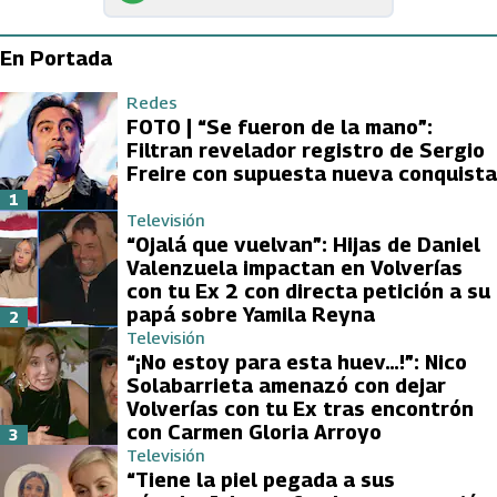
En Portada
Redes
FOTO | “Se fueron de la mano”:
Filtran revelador registro de Sergio
Freire con supuesta nueva conquista
1
Televisión
“Ojalá que vuelvan”: Hijas de Daniel
Valenzuela impactan en Volverías
con tu Ex 2 con directa petición a su
papá sobre Yamila Reyna
2
Televisión
“¡No estoy para esta huev…!”: Nico
Solabarrieta amenazó con dejar
Volverías con tu Ex tras encontrón
con Carmen Gloria Arroyo
3
Televisión
“Tiene la piel pegada a sus