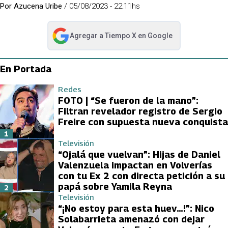
Por
Azucena Uribe
/
05/08/2023 - 22:11hs
Agregar a
Tiempo X
en Google
abre en nueva pestaña
En Portada
Redes
FOTO | “Se fueron de la mano”:
Filtran revelador registro de Sergio
Freire con supuesta nueva conquista
1
Televisión
“Ojalá que vuelvan”: Hijas de Daniel
Valenzuela impactan en Volverías
con tu Ex 2 con directa petición a su
papá sobre Yamila Reyna
2
Televisión
“¡No estoy para esta huev…!”: Nico
Solabarrieta amenazó con dejar