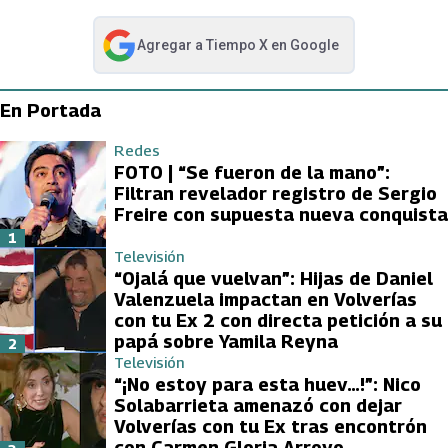
Agregar a
Tiempo X
en Google
abre en nueva pestaña
En Portada
Redes
FOTO | “Se fueron de la mano”:
Filtran revelador registro de Sergio
Freire con supuesta nueva conquista
1
Televisión
“Ojalá que vuelvan”: Hijas de Daniel
Valenzuela impactan en Volverías
con tu Ex 2 con directa petición a su
papá sobre Yamila Reyna
2
Televisión
“¡No estoy para esta huev…!”: Nico
Solabarrieta amenazó con dejar
Volverías con tu Ex tras encontrón
con Carmen Gloria Arroyo