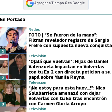
Agregar a
Tiempo X
en Google
abre en nueva pestaña
En Portada
Redes
FOTO | “Se fueron de la mano”:
Filtran revelador registro de Sergio
Freire con supuesta nueva conquista
1
Televisión
“Ojalá que vuelvan”: Hijas de Daniel
Valenzuela impactan en Volverías
con tu Ex 2 con directa petición a su
papá sobre Yamila Reyna
2
Televisión
“¡No estoy para esta huev…!”: Nico
Solabarrieta amenazó con dejar
Volverías con tu Ex tras encontrón
con Carmen Gloria Arroyo
3
Televisión